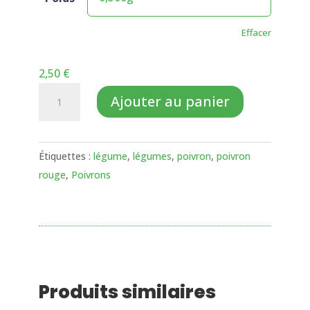
Effacer
2,50
€
quantité
Ajouter au panier
de
Poivrons
rouge
Étiquettes :
légume
,
légumes
,
poivron
,
poivron
rouge
,
Poivrons
Produits similaires