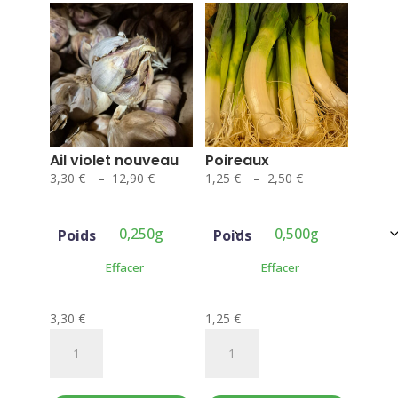
Ail violet nouveau
Poireaux
Plage
Plage
3,30
€
–
12,90
€
1,25
€
–
2,50
€
de
de
prix :
prix :
Poids
Poids
3,30 €
1,25 €
à
à
Effacer
Effacer
12,90 €
2,50 €
3,30
€
1,25
€
quantité
quantité
de
de
Ail
Poireaux