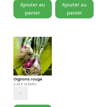
violet
Ajouter au
Ajouter au
nouveau
panier
panier
Oignons rouge
2,20
€
la botte
quantité
de
Oignons