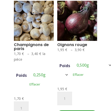
Champignons de
Oignons rouge
paris
Plage
1,95
€
–
3,90
€
Plage
1,70
€
–
3,40
€
la
de
de
pièce
prix :
prix :
Poids
1,95 €
1,70 €
à
Effacer
Poids
à
3,90 €
3,40 €
Effacer
1,95
€
quantité
1,70
€
de
quantité
Oignons
de