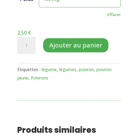
Effacer
2,50
€
quantité
Ajouter au panier
de
Poivrons
jaune
Étiquettes :
légume
,
légumes
,
poivron
,
poivron
jaune
,
Poivrons
Produits similaires