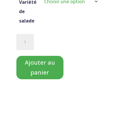
Variété
de
salade
quantité
de
Salade
Ajouter au
panier