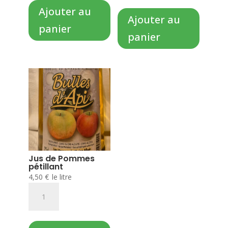
Huile
Mirabelle
Ajouter au
de
Ajouter au
panier
Colza
panier
artisanale
Jus de Pommes
pétillant
4,50
€
le litre
quantité
de
Jus