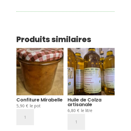
Produits similaires
Confiture Mirabelle
Huile de Colza
artisanale
5,90
€
le pot
6,80
€
le litre
quantité
quantité
de
de
Confiture