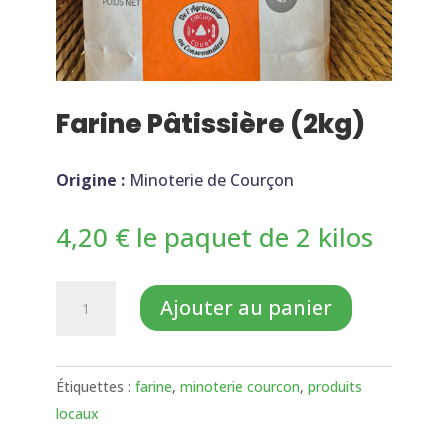
Farine Pâtissière (2kg)
Origine :
Minoterie de Courçon
4,20
€
le paquet de 2 kilos
quantité
Ajouter au panier
de
Farine
Pâtissière
Étiquettes :
farine
,
minoterie courcon
,
produits
(2kg)
locaux