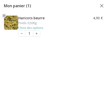
Mon panier
(1)
Haricots beurre
4,90
€
Poids:
0,500g
Choix des options
Accueil
/ Produits identifiés “haricot beurre”
haricot beurre
Voici le seul résultat