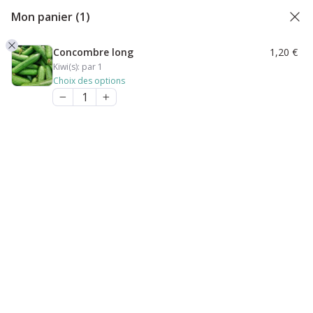
Mon panier
(1)
Concombre long
1,20
€
Kiwi(s):
par 1
Choix des options
Accueil
/ Produits identifiés “concombres”
concombres
2 résultats affichés