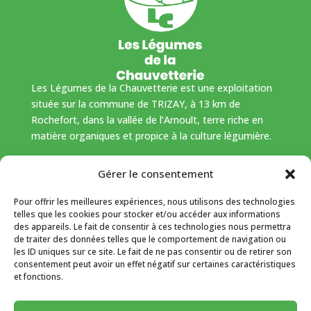
Les Légumes de la Chauvetterie est une exploitation
située sur la commune de TRIZAY, à 13 km de
Rochefort, dans la vallée de l’Arnoult, terre riche en
matière organiques et propice à la culture légumière.
NOS PANIERS DE SAISON
.
NOTRE BOUTIQUE EN
Gérer le consentement
LIGNE
.
CONTACT
Vente directe à la Ferme
Pour offrir les meilleures expériences, nous utilisons des technologies
telles que les cookies pour stocker et/ou accéder aux informations
Nous vous accueillons les mercredi, jeudi et vendredi
des appareils. Le fait de consentir à ces technologies nous permettra
de 15h00 à 18h30
de traiter des données telles que le comportement de navigation ou
au 4 Chemin des Sorins, 17250 TRIZAY
les ID uniques sur ce site. Le fait de ne pas consentir ou de retirer son
consentement peut avoir un effet négatif sur certaines caractéristiques
et fonctions.